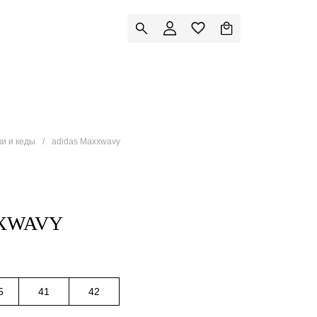
ки и кеды
adidas Maxxwavy
XWAVY
5
41
42