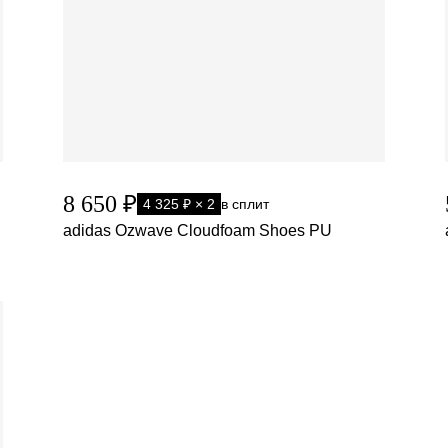
8 650 ₽
4 325 ₽ × 2
в сплит
adidas Ozwave Cloudfoam Shoes PU