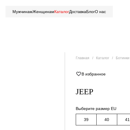
Мужчинам
Женщинам
Каталог
Доставка
Блог
О нас
Главная
Каталог
Ботинки 
В избранное
JEEP
Выберите размер EU
39
40
41