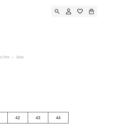
и Угги
Jeep
42
43
44