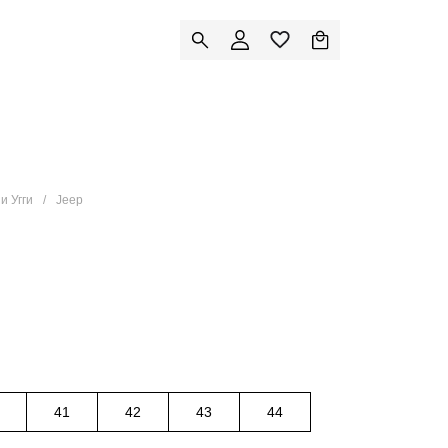
и Угги
Jeep
41
42
43
44