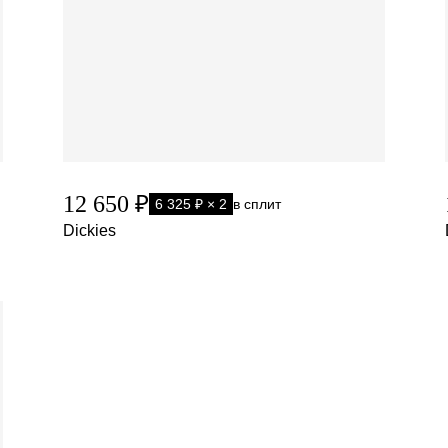
12 650 ₽
6 325 ₽ × 2
в сплит
Dickies