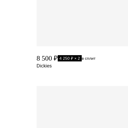
8 500 ₽
4 250 ₽ × 2
в сплит
Dickies