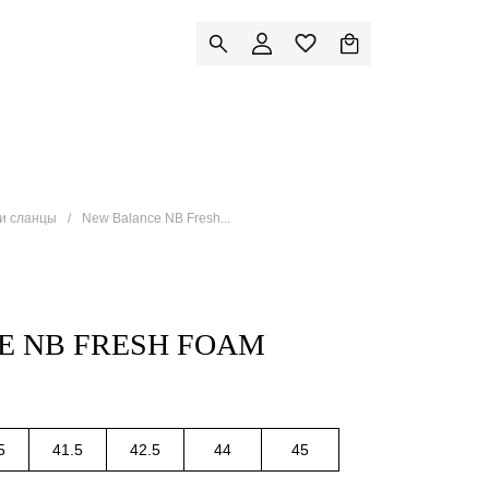
 и сланцы
New Balance NB Fresh...
E NB FRESH FOAM
5
41.5
42.5
44
45