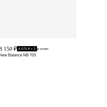
8 150 ₽
4 075 ₽ × 2
в сплит
New Balance NB 703