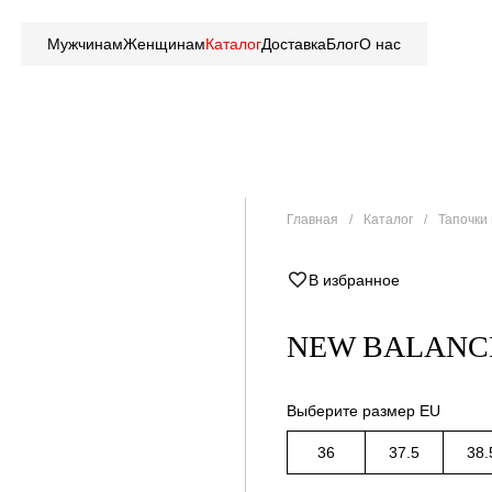
Мужчинам
Женщинам
Каталог
Доставка
Блог
О нас
Главная
Каталог
Тапочки
В избранное
NEW BALANC
Выберите размер EU
36
37.5
38.