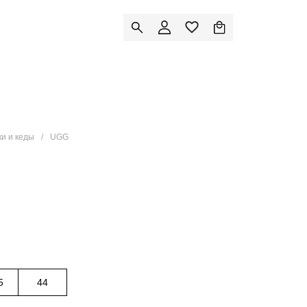
ки и кеды
UGG
5
44