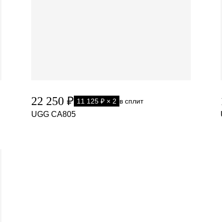
22 250 ₽
11 125 ₽ × 2
в сплит
UGG CA805