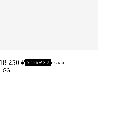
18 250 ₽
9 125 ₽ × 2
в сплит
UGG