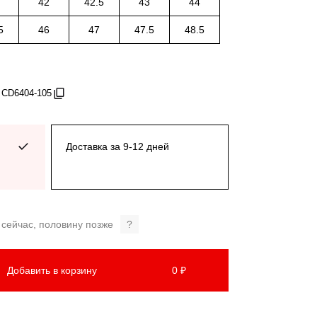
42
42.5
43
44
5
46
47
47.5
48.5
 CD6404-105
Доставка за 9-12 дней
 сейчас, половину позже
?
Добавить в корзину
0 ₽