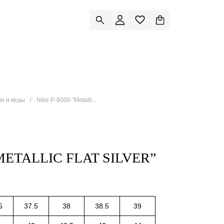
ки и кеды
Nike P-6000 “Metalli...
“METALLIC FLAT SILVER”
5
37.5
38
38.5
39