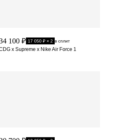
34 100 ₽
17 050 ₽ × 2
в сплит
CDG x Supreme x Nike Air Force 1