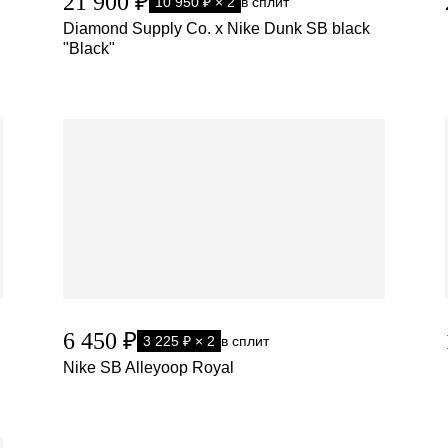
21 900 ₽
10 950 ₽ × 2
в сплит
Diamond Supply Co. x Nike Dunk SB black
"Black"
6 450 ₽
3 225 ₽ × 2
в сплит
Nike SB Alleyoop Royal