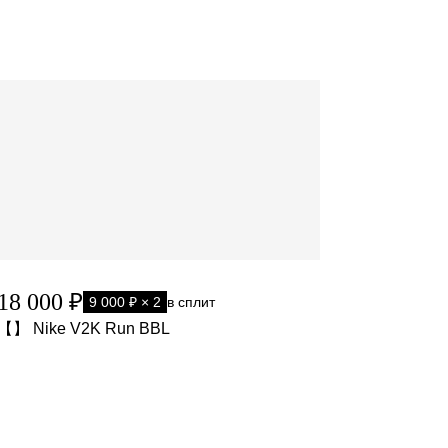
18 000 ₽
9 000 ₽ × 2
в сплит
【】 Nike V2K Run BBL