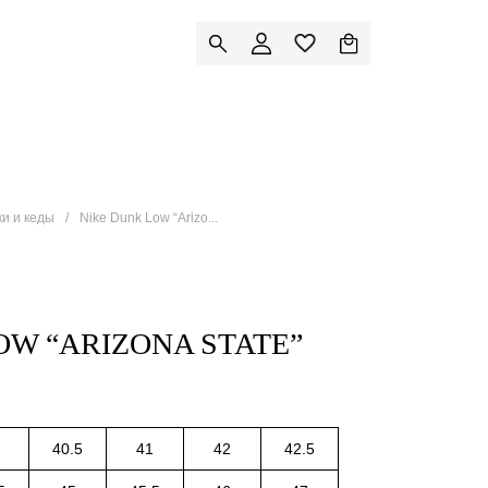
ки и кеды
Nike Dunk Low “Arizo...
OW “ARIZONA STATE”
40.5
41
42
42.5