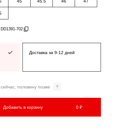
5
45
45.5
46
47
5
 DD1391-702
Доставка за 9-12 дней
 сейчас, половину позже
?
Добавить в корзину
0 ₽