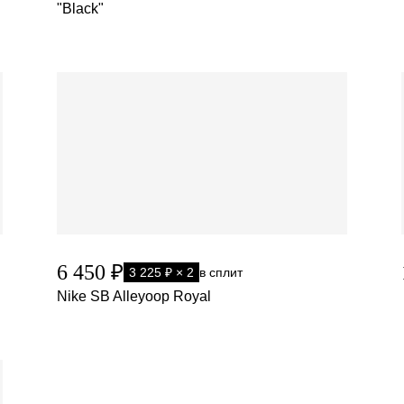
"Black"
6 450 ₽
3 225 ₽ × 2
в сплит
Nike SB Alleyoop Royal