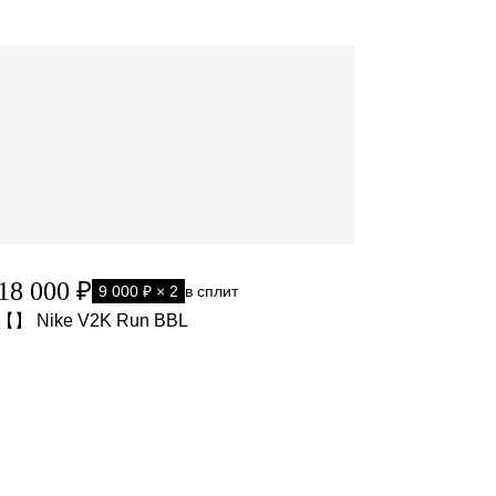
18 000 ₽
9 000 ₽ × 2
в сплит
【】 Nike V2K Run BBL