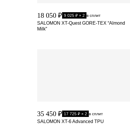
18 050 ₽
9 025 ₽ × 2
в сплит
SALOMON XT-Quest GORE-TEX “Almond
Milk”
35 450 ₽
17 725 ₽ × 2
в сплит
SALOMON XT-6 Advanced TPU