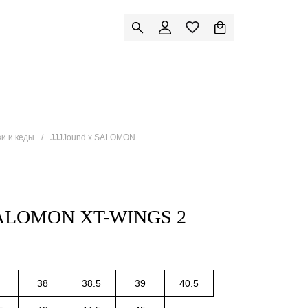
ки и кеды
JJJJound x SALOMON ...
SALOMON XT-WINGS 2
38
38.5
39
40.5