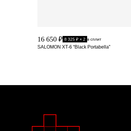
16 650 ₽
8 325 ₽ × 2
в сплит
SALOMON XT-6 “Black Portabella”