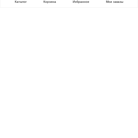
Каталог
Корзина
Избранное
Мои заказы
ОЧЕНЬ ЦЕННАЯ
ПОСЫЛКА
Каталог
Все бренды