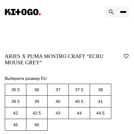
ARIES X PUMA MOSTRO CRAFT “ECRU
MOUSE GREY”
Выберите размер EU
35.5
36
37
37.5
38
38.5
39
40
40.5
41
42
42.5
43
44
44.5
45
46