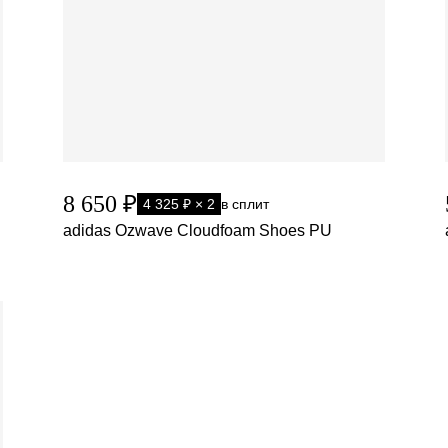
8 650 ₽
4 325 ₽ × 2
в сплит
adidas Ozwave Cloudfoam Shoes PU