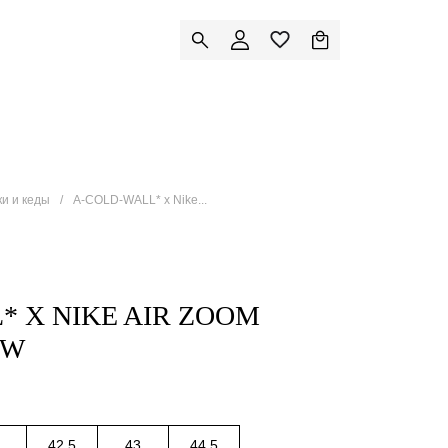
ки и кеды
A-COLD-WALL* x Nike...
* X NIKE AIR ZOOM
CW
42.5
43
44.5