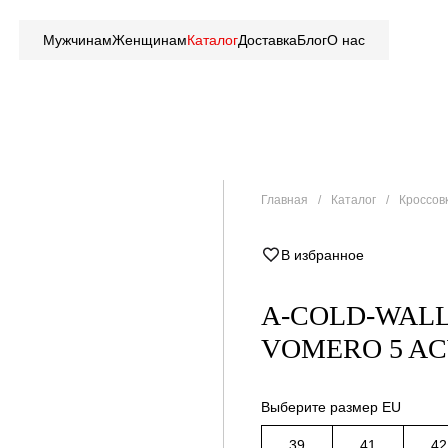
Мужчинам
Женщинам
Каталог
Доставка
Блог
О нас
Главная
Каталог
Кроссов
В избранное
A-COLD-WALL
VOMERO 5 A
Выберите размер EU
39
41
42