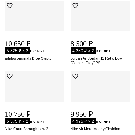
10 650 ₽
8 500 ₽
5 325 ₽ × 2
в сплит
4 250 ₽ × 2
в сплит
adidas originals Drop Step J
Jordan Air Jordan 11 Retro Low
"Cement Grey" PS
10 750 ₽
9 950 ₽
5 375 ₽ × 2
в сплит
4 975 ₽ × 2
в сплит
Nike Court Borough Low 2
Nike Air More Money Obsidian