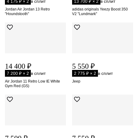
4 175 ₽ × 2
в сплит
13 700 ₽ × 2
в сплит
Jordan Air Jordan 13 Retro
adidas originals Yeezy Boost 350
"Houndstooth"
V2 "Lundmark"
14 400 ₽
5 550 ₽
7 200 ₽ × 2
в сплит
2 775 ₽ × 2
в сплит
Air Jordan 11 Retro Low IE White
Jeep
Gym Red (GS)