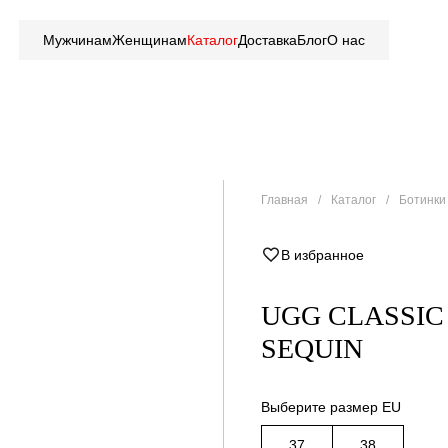
Мужчинам
Женщинам
Каталог
Доставка
Блог
О нас
Главная
Каталог
Ботинки 
В избранное
UGG CLASSIC
SEQUIN
Выберите размер EU
37
38