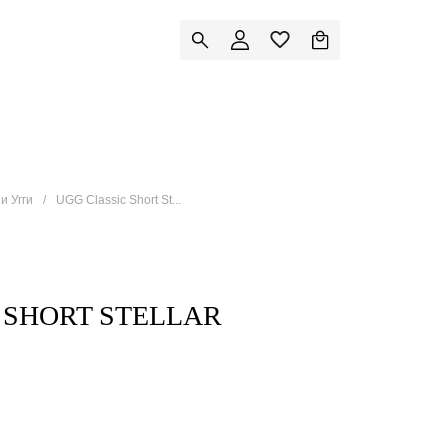
и Угги
UGG Classic Short St...
 SHORT STELLAR