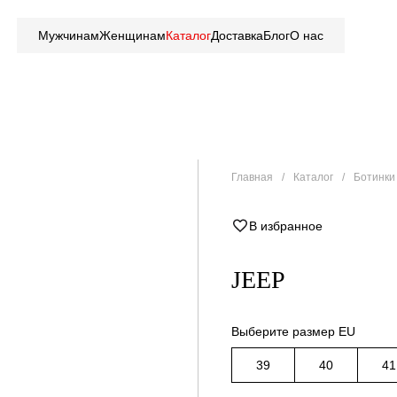
Мужчинам
Женщинам
Каталог
Доставка
Блог
О нас
Главная
Каталог
Ботинки 
В избранное
JEEP
Выберите размер EU
39
40
41