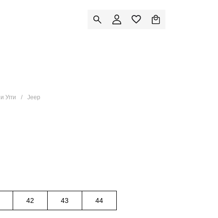
и Угги
Jeep
42
43
44