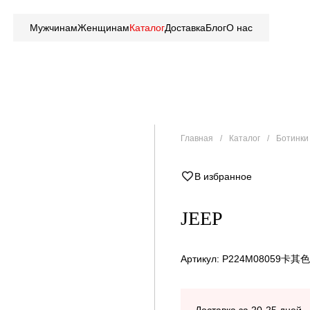
Мужчинам
Женщинам
Каталог
Доставка
Блог
О нас
Главная
Каталог
Ботинки 
В избранное
JEEP
Артикул: P224M08059卡其色