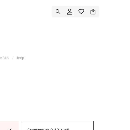
и Угги
Jeep