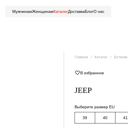
Мужчинам
Женщинам
Каталог
Доставка
Блог
О нас
Главная
Каталог
Ботинки 
В избранное
JEEP
Выберите размер EU
39
40
41