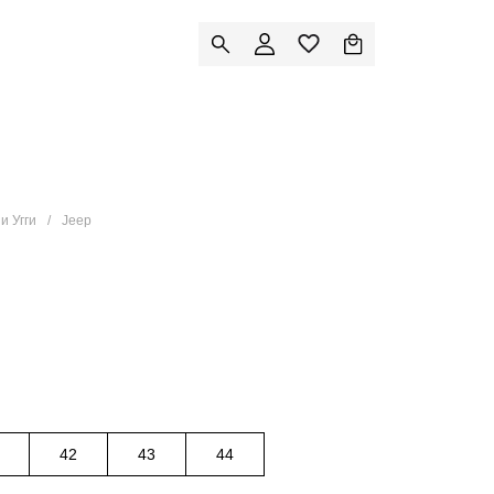
и Угги
Jeep
42
43
44