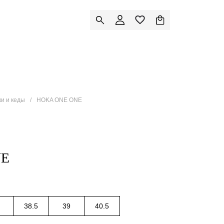
ки и кеды
HOKA ONE ONE
NE
38.5
39
40.5