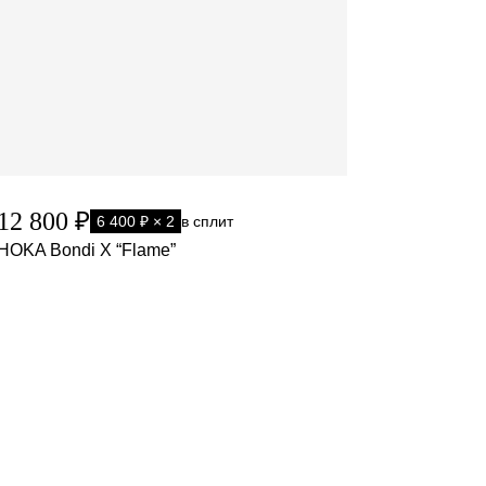
12 800 ₽
6 400 ₽ × 2
в сплит
HOKA Bondi X “Flame”