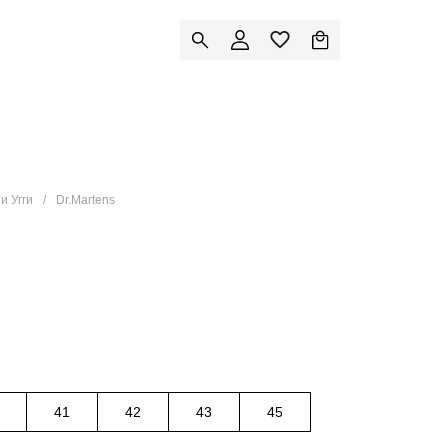
и Угги
Dr.Martens
41
42
43
45