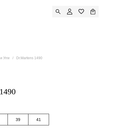
и Угги
Dr.Martens 1490
1490
39
41