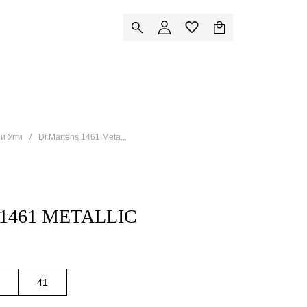
и Угги
Dr.Martens 1461 Meta...
1461 METALLIC
41