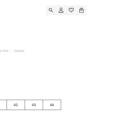
и Угги
Dickies
42
43
44