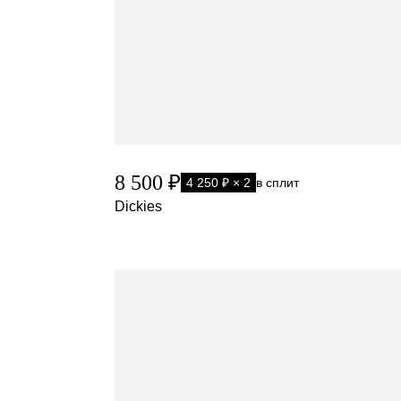
8 500 ₽
4 250 ₽ × 2
в сплит
Dickies