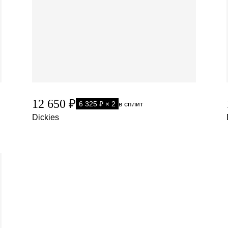
12 650 ₽
6 325 ₽ × 2
в сплит
Dickies