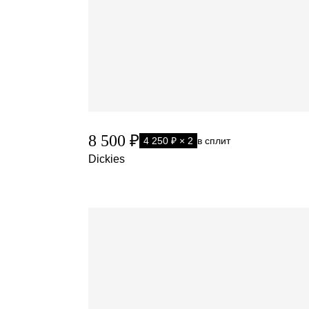
8 500 ₽
4 250 ₽ × 2
в сплит
Dickies