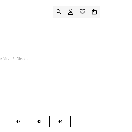
и Угги
Dickies
42
43
44