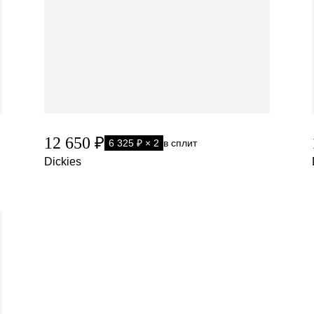
12 650 ₽
6 325 ₽ × 2
в сплит
Dickies