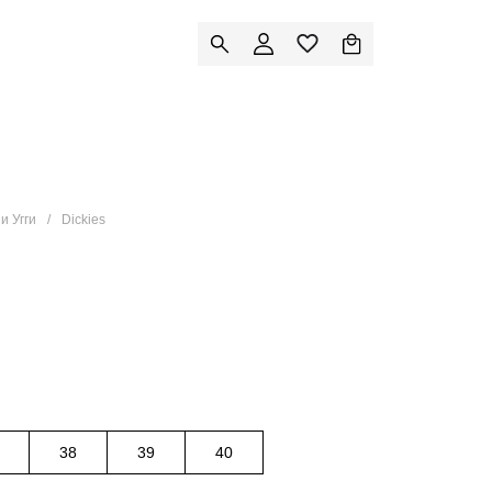
и Угги
Dickies
38
39
40