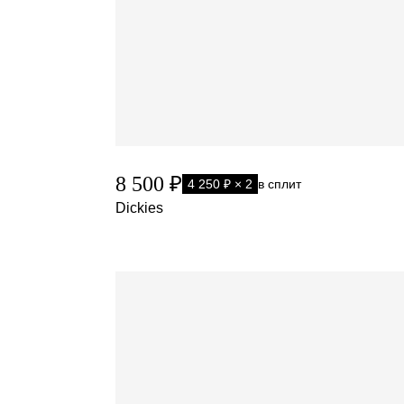
8 500 ₽
4 250 ₽ × 2
в сплит
Dickies