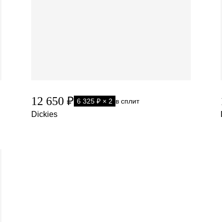
12 650 ₽
6 325 ₽ × 2
в сплит
Dickies