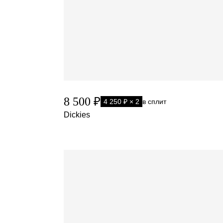
8 500 ₽
4 250 ₽ × 2
в сплит
Dickies