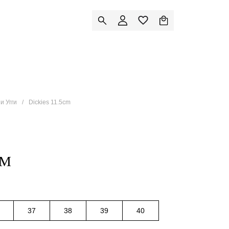
и Угги
Dickies 11.5cm
CM
37
38
39
40